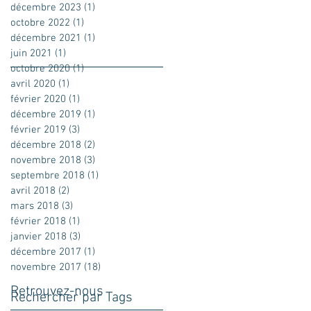
décembre 2023
(1)
1 post
octobre 2022
(1)
1 post
décembre 2021
(1)
1 post
juin 2021
(1)
1 post
octobre 2020
(1)
1 post
avril 2020
(1)
1 post
février 2020
(1)
1 post
décembre 2019
(1)
1 post
février 2019
(3)
3 posts
décembre 2018
(2)
2 posts
novembre 2018
(3)
3 posts
septembre 2018
(1)
1 post
avril 2018
(2)
2 posts
mars 2018
(3)
3 posts
février 2018
(1)
1 post
janvier 2018
(3)
3 posts
décembre 2017
(1)
1 post
novembre 2017
(18)
18 posts
Retrouvez-nous
Rechercher par Tags