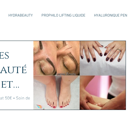
HYDRABEAUTY
PROPHILO LIFTING LIQUIDE
HYALURONIQUE PEN
es
eauté
 et
vous
• Massage